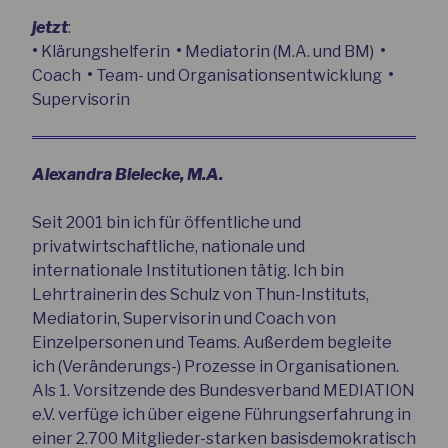
jetzt
:
•
Klärungshelferin
•
Mediatorin (M.A. und BM)
•
Coach
•
Team- und Organisationsentwicklung
•
Supervisorin
Alexandra Bielecke, M.A.
Seit 2001 bin ich für öffentliche und
privatwirtschaftliche, nationale und
internationale Institutionen tätig. Ich bin
Lehrtrainerin des Schulz von Thun-Instituts,
Mediatorin, Supervisorin und Coach von
Einzelpersonen und Teams. Außerdem begleite
ich (Veränderungs-) Prozesse in Organisationen.
Als 1. Vorsitzende des Bundesverband MEDIATION
e.V. verfüge ich über eigene Führungserfahrung in
einer 2.700 Mitglieder-starken basisdemokratisch