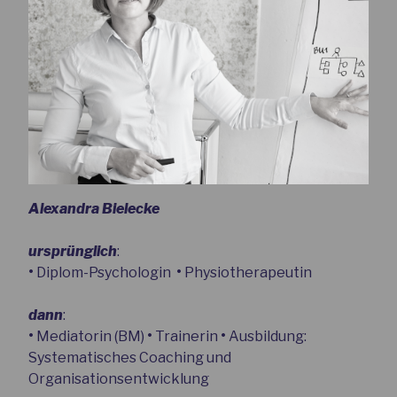
Alexandra Bielecke
ursprünglich
:
•
Diplom-Psychologin
•
Physiotherapeutin
dann
:
•
Mediatorin (BM)
•
Trainerin
•
Ausbildung:
Systematisches Coaching und
Organisationsentwicklung