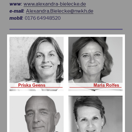
www
:
www.alexandra-bielecke.de
e-mail
:
Alexandra.Bielecke@nwkh.de
mobil
:
0176 64948520